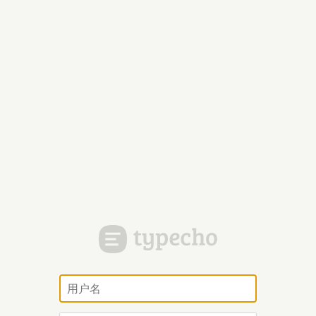
用
户
名