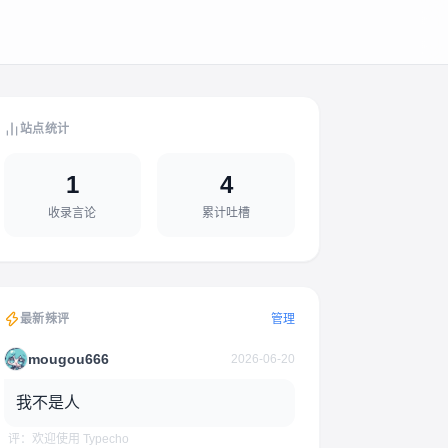
站点统计
1
4
收录言论
累计吐槽
最新辣评
管理
mougou666
2026-06-20
我不是人
评：欢迎使用 Typecho